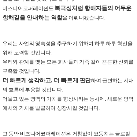
화학/플라스틱
북극성처럼 항해자들의 어두운
비즈니어코퍼레이션도
도금약품
항해길을 안내하는 역할
을 이뤄내겠습니다.
PMMA
플라스틱 컴파운드
폴리우레탄
주물 첨가제
우리는 사업의 영속성을 추구하기 위하여 하루 하루 혁신을
+
위해 노력할 것입니다.
기계/전자
우리와 관계를 맺는 모든 회사들과 가족 같이 끈끈한 신뢰를
엘리베이터/호이스트카
구축할 것입니다.
콘덴싱 유닛
도어락/주방용 TV
더 빠르게 생각하고, 더 빠르게 판단
하여 급변하는 시대
톱니바퀴 기어
의 흐름에 부응할 것입니다.
산업용 모터
머물고 있는 영역의 가치를 향상시키는 동시에, 새로운 영역
+
건축 자재
에서의 가치를 발굴하여 성장시킬 것입니다.
실리콘 실란트
엘리베이터/호이스트카
+
그 동안 비즈니어코퍼레이션은 거침없이 요동치는 글로벌
Food