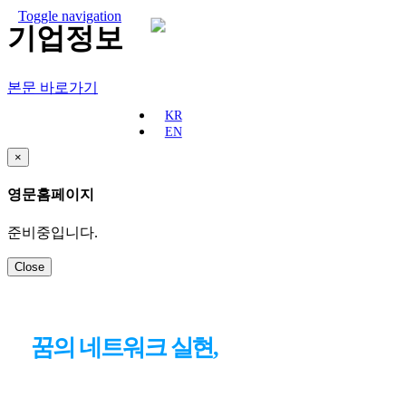
Toggle navigation
기업정보
본문 바로가기
KR
EN
회사소개
×
영문홈페이지
기업정보
CEO 인사말
준비중입니다.
회사연혁
Close
핵심가치
CI
사업장 안내
꿈의 네트워크 실현,
글로벌 시장을
선도하는
기업
사업소개