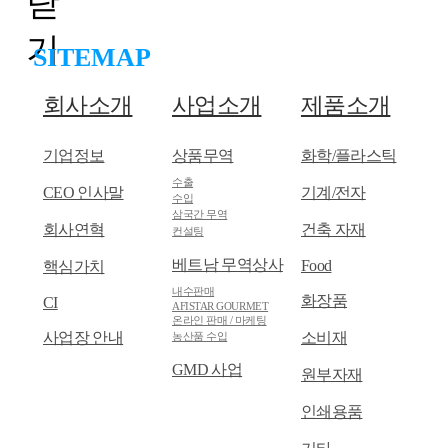
닫
비즈니어 소식
기
SITEMAP
홍보영상
회사소개서
회사소개
사업소개
제품소개
사회공헌
기업정보
상품무역
화학/플라스틱
인재채용
수출
CEO 인사말
기계/전자
수입
삼국간 무역
회사연혁
건축 자재
컨설팅
인재상
베트남 무역상사
Food
핵심가치
직무소개
내수판매
화장품
CI
AFISTAR GOURMET
온라인 판매 / 마케팅
사업장 안내
소비재
농산품 수입
GMD 사업
원부자재
인쇄용품