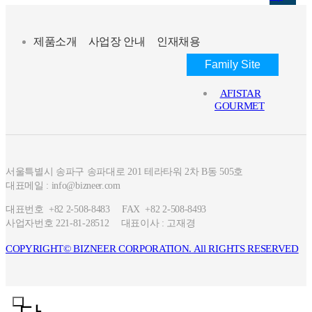
유아용품
+
제품소개
사업장 안내
인재채용
원부자재
고흡수성 수지
Family Site
통기성 컴파운드
AFISTAR
Short Cut Fiber
GOURMET
+
인쇄용품
CTP
THERMAL TRANSFER
서울특별시 송파구 송파대로 201 테라타워 2차 B동 505호
RIBBON
대표메일 : info@bizneer.com
+
기타
대표번호 +82 2-508-8483
FAX +82 2-508-8493
사업자번호 221-81-28512
대표이사 : 고재경
화장품 용기
접착제 및 본드류
COPYRIGHT© BIZNEER CORPORATION. All RIGHTS RESERVED
홍보센터