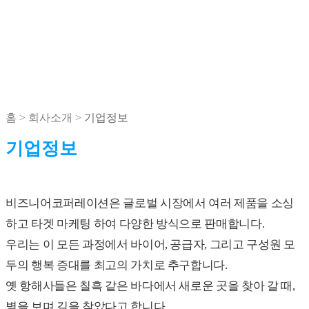
탁월한 전문성으로 고객에게 신뢰를, 끊임없는 도전정신으로
사회에 감동을 주는
기업입니다.
+
상품무역
수출
수입
삼국간 무역
컨설팅
홈 >
회사소개 >
기업정보
+
베트남 무역상사
기업정보
내수판매
AFISTAR GOURMET
온라인 판매 / 마케팅
비즈니어코퍼레이션은 글로벌 시장에서 여러 제품을 소싱
농산품 수입
하고 타겟 마케팅 하여 다양한 방식으로 판매합니다.
GMD 사업
우리는 이 모든 과정에서 바이어, 공급자, 그리고 구성원 모
두의 행복 증대를 최고의 가치로 추구합니다.
제품소개
옛 항해사들은 칠흑 같은 바다에서 새로운 곳을 찾아 갈 때,
별을 보며 길을 찾았다고 합니다.
+