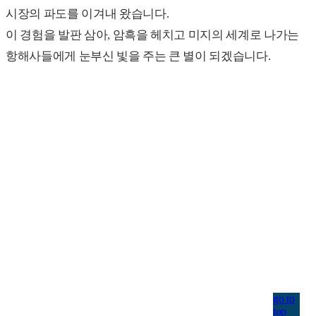
시장의 파도를 이겨내 왔습니다.
CAFE 용
이 경험을 발판 삼아, 암흑을 헤치고 미지의 세계로 나가는
견과
건조 과일
항해사들에게 눈부신 빛을 주는 큰 별이 되겠습니다.
냉동 과일
유아 식품
퓨레
Seed
기타 식품
+
화장품
천연 발효 화장품
마스크팩
기타 일반 화장품
미용기기
기능성 화장품
+
소비재
go to
top
여성 생리대